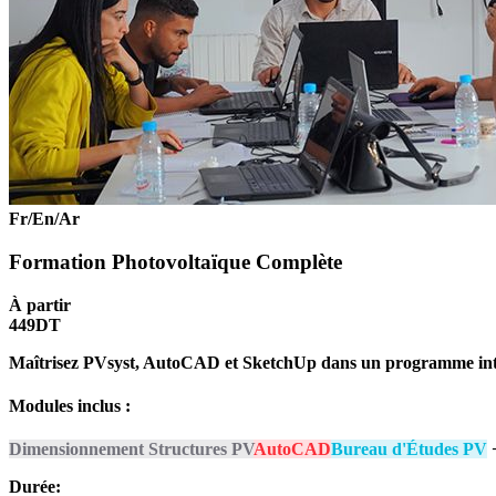
Fr/En/Ar
Formation Photovoltaïque Complète
À partir
449DT
Maîtrisez PVsyst, AutoCAD et SketchUp dans un programme inte
Modules inclus :
Dimensionnement Structures PV
AutoCAD
Bureau d'Études PV
+
Durée: